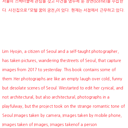
서울의 스펙터클에 관심을 갖고 사건을 염두에 둔 장면(scene)을 수집한
다. 사진집으로 『모텔 꿈의 궁전』이 있다. 현재는 서점에서 근무하고 있다.
Lim Hyojin, a citizen of Seoul and a self-taught photographer,
has taken pictures, wandering thestreets of Seoul, that capture
images from 2017 to yesterday. This book contains some of
them.Her photographs are like an empty laugh over cold, funny
but desolate scenes of Seoul. Westarted to edit her cynical, and
not architectural, but also architectural, photographs in a
playfulway, but the project took on the strange romantic tone of
Seoul.Images taken by camera, Images taken by mobile phone,
Images taken of Images, Images takenof a person