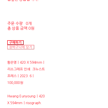
주문 수량
0개
총 상품 금액
0원
구매하기
장바구니에 담기
황은영ㅣ420 X 594mmㅣ
리소그래프 인쇄. 크누스트
프레스ㅣ2023. 6ㅣ
100,000원
Hwang Eunyoungㅣ420
X 594mmㅣrisograph.